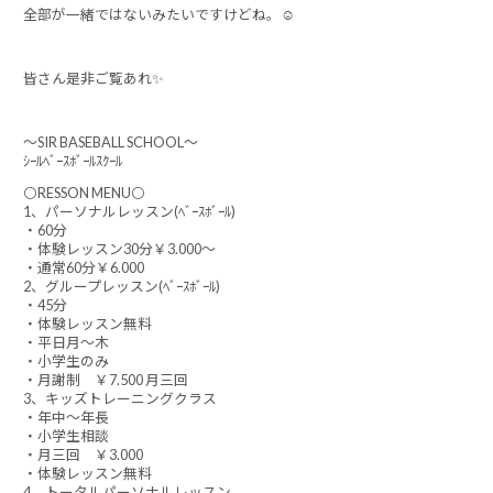
全部が一緒ではないみたいですけどね。☺️
皆さん是非ご覧あれ✨
～SIR BASEBALL SCHOOL～
ｼｰﾙﾍﾞｰｽﾎﾞｰﾙｽｸｰﾙ
⚪RESSON MENU⚪
1、パーソナルレッスン(ﾍﾞｰｽﾎﾞｰﾙ)
・60分
・体験レッスン30分￥3.000～
・通常60分￥6.000
2、グループレッスン(ﾍﾞｰｽﾎﾞｰﾙ)
・45分
・体験レッスン無料
・平日月～木
・小学生のみ
・月謝制 ￥7.500 月三回
3、キッズトレーニングクラス
・年中～年長
・小学生相談
・月三回 ￥3.000
・体験レッスン無料
4、トータルパーソナルレッスン