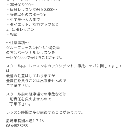
・30分￥3.000～
・体験レッスン30分￥3.000～
・野球以外のスポーツ可
・小学生～大人まで
・ダイエット、筋力アップなど
5、出張レッスン
・相談
～注意事項～
グループレッスン(ﾍﾞｰｽﾎﾞｰﾙ)会員
の方はパーソナルレッスンを
一回￥4.000で受けることが可能。
スクール内、レッスン中のアクシデント、事故、ケガに関してまして
は
最善の注意はしておりますが
全責任を負うことは出来ませんので
ご了承下さい。
スクール前の駐車場での事故などは
一切責任を負えませんので
ご了承下さい。
レッスン時間は多少前後することがあります。
尼崎市長洲本通1-7-16
06 6482 8955