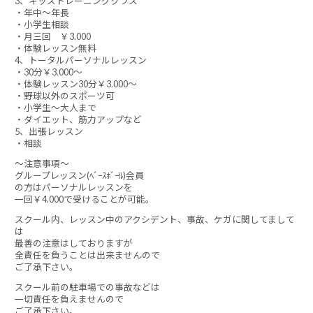
3、キッズトレーニングクラス
・年中～年長
・小学生相談
・月三回 ￥3.000
・体験レッスン無料
4、トータルパーソナルレッスン
・30分￥3.000～
・体験レッスン30分￥3.000～
・野球以外のスポーツ可
・小学生～大人まで
・ダイエット、筋力アップなど
5、出張レッスン
・相談
～注意事項～
グループレッスン(ﾍﾞｰｽﾎﾞｰﾙ)会員
の方はパーソナルレッスンを
一回￥4.000で受けることが可能。
スクール内、レッスン中のアクシデント、事故、ケガに関してまして
は
最善の注意はしておりますが
全責任を負うことは出来ませんので
ご了承下さい。
スクール前の駐車場での事故などは
一切責任を負えませんので
ご了承下さい。