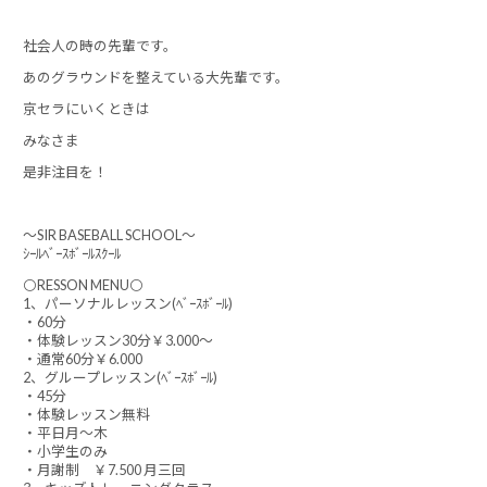
社会人の時の先輩です。
あのグラウンドを整えている大先輩です。
京セラにいくときは
みなさま
是非注目を！
～SIR BASEBALL SCHOOL～
ｼｰﾙﾍﾞｰｽﾎﾞｰﾙｽｸｰﾙ
⚪RESSON MENU⚪
1、パーソナルレッスン(ﾍﾞｰｽﾎﾞｰﾙ)
・60分
・体験レッスン30分￥3.000～
・通常60分￥6.000
2、グループレッスン(ﾍﾞｰｽﾎﾞｰﾙ)
・45分
・体験レッスン無料
・平日月～木
・小学生のみ
・月謝制 ￥7.500 月三回