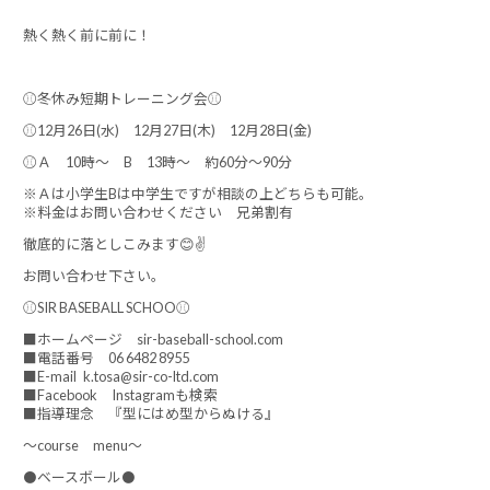
熱く熱く前に前に！
⚾冬休み短期トレーニング会⚾
⚾12月26日(水) 12月27日(木) 12月28日(金)
⚾Ａ 10時～ B 13時～ 約60分～90分
※Ａは小学生Bは中学生ですが相談の上どちらも可能。
※料金はお問い合わせください 兄弟割有
徹底的に落としこみます😊✌
お問い合わせ下さい。
⚾SIR BASEBALL SCHOO⚾
■ホームページ sir-baseball-school.com
■電話番号 06 6482 8955
■E-mail k.tosa@sir-co-ltd.com
■Facebook Instagramも検索
■指導理念 『型にはめ型からぬける』
～course menu～
⚫ベースボール⚫