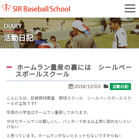
SIR Baseball School
DIARY
活動日記
ホームラン量産の裏には シールベー
スボールスクール
2018/12/03
活動日記
こんにちは。尼崎野球教室 野球スクール シールベースボールスク
ールの土佐です❗
写真の小学生はホームラン量産しております。
やはりホームランは嬉しいし、バッターである以上常に狙わないとい
けない
と思っています。ホームランがないとヒットもないですからね✨