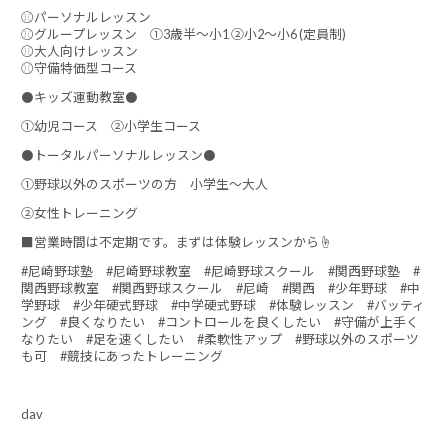
⚾パーソナルレッスン
⚾グループレッスン ①3歳半～小1 ②小2～小6 (定員制)
⚾大人向けレッスン
⚾守備特価型コース
⚫キッズ運動教室⚫
①幼児コース ②小学生コース
⚫トータルパーソナルレッスン⚫
①野球以外のスポーツの方 小学生～大人
②女性トレーニング
■営業時間は不定期です。まずは体験レッスンから☝
#尼崎野球塾 #尼崎野球教室 #尼崎野球スクール #関西野球塾 #
関西野球教室 #関西野球スクール #尼崎 #関西 #少年野球 #中
学野球 #少年硬式野球 #中学硬式野球 #体験レッスン #バッティ
ング #良くなりたい #コントロールを良くしたい #守備が上手く
なりたい #足を速くしたい #柔軟性アップ #野球以外のスポーツ
も可 #競技にあったトレーニング
dav