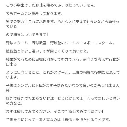
この小学生はまだ野球を始めてあまり経っていません。
でもホームラン量産しております。
家での努力！これに尽きます。色んな人に支えてもらいながら頑張っ
ている
ので結果はついてきます❗
野球スクール 野球教室 野球塾のシールベースボールスクール。
勉強塾とは少し違いますが同じくくりで良いかと。
結果がでるために目標に向かって努力できる、前向きな考え方行動が
出来る
ように仕向けること。これがスクール、土佐の指導で役割だと思って
います。
子供はシンプルに✨私がまず子供みたいなので良いのかもしれません
笑
好きで好きでたまらない野球。どうにかして上手くってほしいと思い
の方など。
まず体験してみてください。そこで判断してみてください❗
子供たちにとって一番大事なのは『自信』を持たせることです。