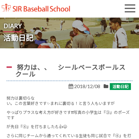
SIR Baseball School
DIARY
活動日記
努力は、、 シールベースボールス
クール
2018/12/08
活動日記
努力は裏切らな
い。この言葉好きです✨まれに裏切る！と言う人もいますが
やっぱりプラスな考え方が好きです❗❗写真の小学生は『③』のポーズ
です
が先日『④』を打ちました💪👍😄
さらに同じチームから通ってくれている生徒も同じ試合で『④』を打