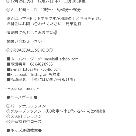
⚾12月26日(水) 12月27日(木) 12月28日(金)
⚾Ａ 10時～ B 13時～ 約60分～90分
※Ａは小学生Bは中学生ですが相談の上どちらも可能。
※料金はお問い合わせください 兄弟割有
徹底的に落としこみます😊✌
お問い合わせ下さい。
⚾SIR BASEBALL SCHOO⚾
■ホームページ sir-baseball-school.com
■電話番号 06 6482 8955
■E-mail k.tosa@sir-co-ltd.com
■Facebook Instagramも検索
■指導理念 『型にはめ型からぬける』
～course menu～
⚫ベースボール⚫
⚾パーソナルレッスン
⚾グループレッスン ①3歳半～小1 ②小2～小6 (定員制)
⚾大人向けレッスン
⚾守備特価型コース
⚫キッズ運動教室⚫