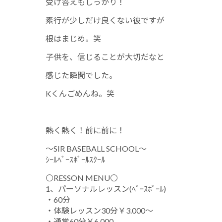
受け答えもしっかり！
素行が少しだけ良くない彼ですが
根はまじめ。笑
子供を、信じることが大切だなと
感じた瞬間でした。
Kくんごめんね。笑
熱く熱く！前に前に！
～SIR BASEBALL SCHOOL～
ｼｰﾙﾍﾞｰｽﾎﾞｰﾙｽｸｰﾙ
⚪RESSON MENU⚪
1、パーソナルレッスン(ﾍﾞｰｽﾎﾞｰﾙ)
・60分
・体験レッスン30分￥3.000～
・通常60分￥6.000