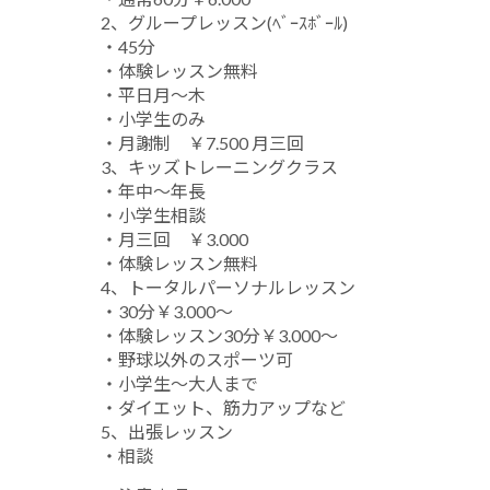
2、グループレッスン(ﾍﾞｰｽﾎﾞｰﾙ)
・45分
・体験レッスン無料
・平日月～木
・小学生のみ
・月謝制 ￥7.500 月三回
3、キッズトレーニングクラス
・年中～年長
・小学生相談
・月三回 ￥3.000
・体験レッスン無料
4、トータルパーソナルレッスン
・30分￥3.000～
・体験レッスン30分￥3.000～
・野球以外のスポーツ可
・小学生～大人まで
・ダイエット、筋力アップなど
5、出張レッスン
・相談