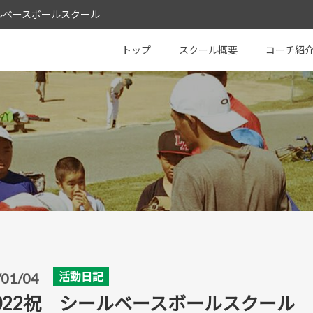
 シールベースボールスクール
Baseball School
トップ
スクール概要
コーチ紹
/01/04
活動日記
022祝 シールベースボールスクール