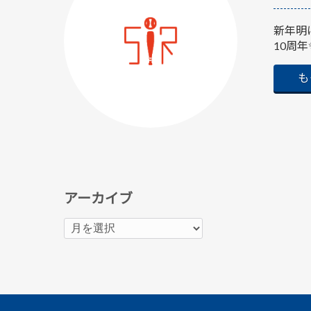
新年明
10周年
も
アーカイブ