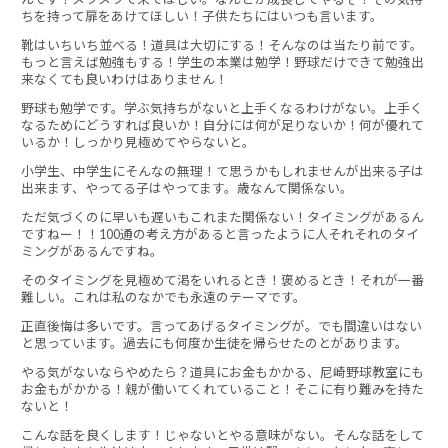
ちを持って扉をあけてほしい！子供たちにはいつも言います。
靴はいちいち並べる！道具は大切にする！そんなのは当たり前です。
もっと言えば勉強もする！学生の本業は勉学！野球だけできて勉強出
来なくても良いわけはありません！
野球も勉学です。学ぶ気持ちがないと上手くなるわけがない。上手く
なるためにどうすれば良いか！自分には何が足りないか！何が優れて
いるか！しっかり見極めてやらないと。
小学生、中学生にそんなの無理！て思うかもしれませんが出来る子は
出来ます、やってる子はやってます。歳なんて関係ない。
ただ気づくのに早いも遅いもこれまた関係ない！タイミングがあるん
ですねー！！100通の考え方があると言ったように人それそれのタイ
ミングがあるんですね。
そのタイミングを見極めて渇をいれるとき！褒めるとき！それが一番
難しい。これは私のなかでも永遠のテーマです。
正直後悔は多いです。言ってあげるタイミングが。でも間違いはない
と思っています。過去にも何度か生徒を帰らせたのとがあります。
やる気がないならやめたら？道具にお金もかかる、尼崎野球教室にも
お金もがかかる！親が働いてくれていること！そこに有り難みを持た
ないと！
こんな話を良くします！じゃないとやる意味がない。そんな話をして