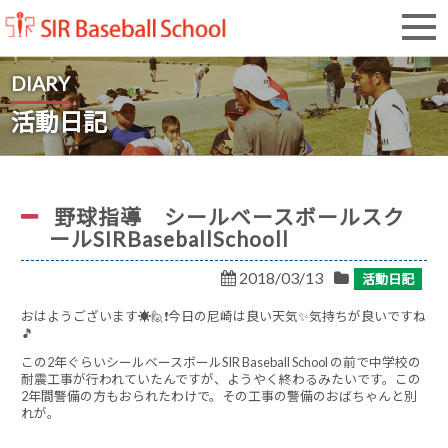
SIR Baseball School
DIARY
活動日記
野球指導 シールベースボールスク
ールSIRBaseballSchooll
2018/03/13
活動日記
おはようございます☀🙋❗今日の尼崎は良い天気✨気持ちが良いですね
🎵
この2年ぐらいシールベースボールSIR Baseball School の前で中学校の
耐震工事が行われていたんですが、ようやく終わるみたいです。この
2年間警備の方もおられたわけで。その工事の警備のおばちゃんと別
れが。