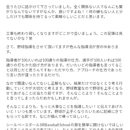
会うたびに話かけて下さっていました。全く関係ない人でなんにも繋
がりなんでないですがなんか、良いですよね！！何の縁もない人と少
しだけでも関係を持てるって素晴らしいことだと思います。
工事も終わり寂しくなりますがどこかで会いましょう。この記事は見
てないかな？笑
さて、野球指導をさせて頂いてますが色んな指導法が世の中ありま
す。
指導者が100人いれば100通りの指導の仕方、選手が100人いれば100
通りの打ちかた投げ方があります。だいたいどの指導者も言ってるこ
とは同じだと思うんですね✨ただやり方、アプローチの仕方であった
り言い方が違ったりするだけで。
なので間違いなんてないし正解もない。結果だけではなくとう考え行
動していくかが大切だと考えます。野球教室なので野球を上手くなら
せてあげることは当たり前ですが、そんなことより！そんなことより
と言ってしまったらだめかもしれませんが。
そんなことよりも、もっと大事なことを指導したい！と伝えてあげた
いと！いつも思っています。野球が上手くなりたいために尼崎にきて
もらってる訳です。なにか掴んで帰ってほしいと。
シールベースボールSIRBaseball School の扉を簡単に開けないでほしい
んです！メラメラで来てほしい。なんとか成長してやるぞ！その気持