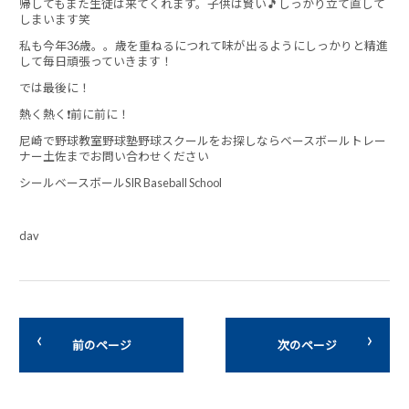
帰してもまた生徒は来てくれます。子供は賢い🎵しっかり立て直して
しまいます笑
私も今年36歳。。歳を重ねるにつれて味が出るようにしっかりと精進
して毎日頑張っていきます！
では最後に！
熱く熱く❗前に前に！
尼崎で野球教室野球塾野球スクールをお探しならベースボールトレー
ナー土佐までお問い合わせください
シールベースボールSIR Baseball School
dav
前のページ
次のページ