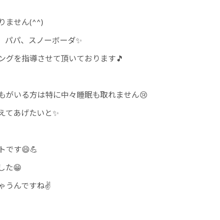
せん(^^)
、パパ、スノーボーダ✨
ングを指導させて頂いております🎵
もがいる方は特に中々睡眠も取れません😢
えてあげたいと✨
です😄💪
た😁
ゃうんですね✌