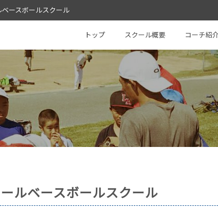
 シールベースボールスクール
Baseball School
トップ
スクール概要
コーチ紹
シールベースボールスクール